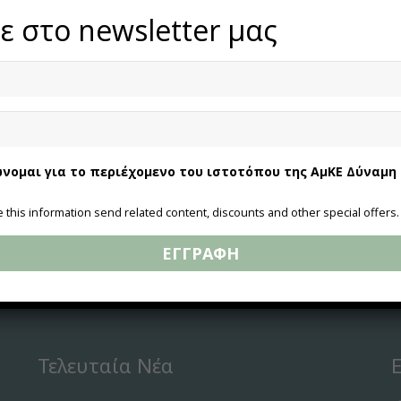
φορούν σε:
ε στο newsletter μας
λείο και το κοινωνικό φαρμακείο λειτουργεί όλες τις εργάσιμες μέρ
αρμογής και λειτουργίας δομών παροχής βασικών αγαθών της ΕΥΣΕΚ
ν Δήμο Σπάτων Αρτέμιδας.
νομαι για το περιέχομενο του ιστοτόπου της ΑμΚΕ Δύναμη
e this information send related content, discounts and other special offers.
ΕΓΓΡΑΦΗ
Τελευταία Νέα