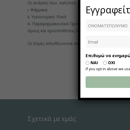
Οι ανάγκες που καλύπτει το κοινωνικό φαρμακείο α
Εγγραφείτ
i. Φάρμακα
ii. Υγειονομικό Υλικό
iii. Παραφαρμακευτικά ΠροϊόνταΤο κοινωνικό παντοπω
όρους και προϋποθέσεις λειτουργίας του οδηγού εφ
Οι δομές απευθύνονται σε άτομα που κατοικούν στο
Επιθυμώ να ενημερώ
ΝΑΙ
ΟΧΙ
If you opt in above we us
Σχετικά με εμάς