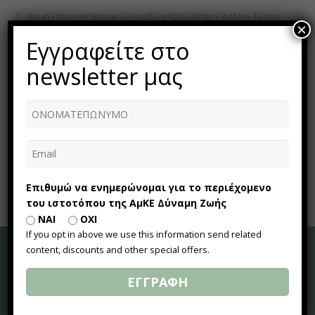
Δομή Παροχής Βασικών Αγαθών Καλλιθέας – Δελτίο Τύπου
×
Δεκεμβρίου 2017
Εγγραφείτε στο
Δομή Παροχής Βασικών Αγαθών Καλλιθέας – Δελτίο Τύπου
Νοεμβρίου 2017
newsletter μας
Δομή Παροχής Βασικών Αγαθών Καλλιθέας – Δελτίο Τύπου
Οκτωβρίου 2017
Δομή Παροχής Βασικών Αγαθών Καλλιθέας – Δελτίο Τύπου
Σεπτεμβρίου 2017
Δομή Παροχής Βασικών Αγαθών Καλλιθέας – Δελτίο Τύπου
Δεκεμβρίου 2018
Επιθυμώ να ενημερώνομαι για το περιέχομενο
του ιστοτόπου της ΑμΚΕ Δύναμη Ζωής
ΝΑΙ
ΟΧΙ
If you opt in above we use this information send related
content, discounts and other special offers.
Σχετικά με εμάς
ΕΓΓΡΑΦΗ
Η «Δύναμη Ζωής» ιδρύθηκε το 2013 με στόχο την προώθηση
και εφαρμογή καινοτόμων δραστηριοτήτων κοινωφελούς/