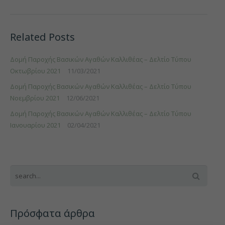
Φροντίζω – Δράσεις Στέγασης και Επανένταξης στην
Δελτίο
Τύπου
Αν. Αττική
Ιουνίου
Related Posts
2021
Δύναμη Ζωής – Δομή Παροχής Βασικών Αγαθών του
Δήμου Καλλιθεας
Δομή Παροχής Βασικών Αγαθών Καλλιθέας – Δελτίο Τύπου
Οκτωβρίου 2021
11/03/2021
Δύναμη Ζωής – Δομή Παροχής Βασικών Αγαθών του
Δομή Παροχής Βασικών Αγαθών Καλλιθέας – Δελτίο Τύπου
Δήμου Σπάτων – Αρτέμιδας
Νοεμβρίου 2021
12/06/2021
Δομή Παροχής Βασικών Αγαθών Καλλιθέας – Δελτίο Τύπου
ESTIA 2021
Ιανουαρίου 2021
02/04/2021
Πρόσφατα άρθρα